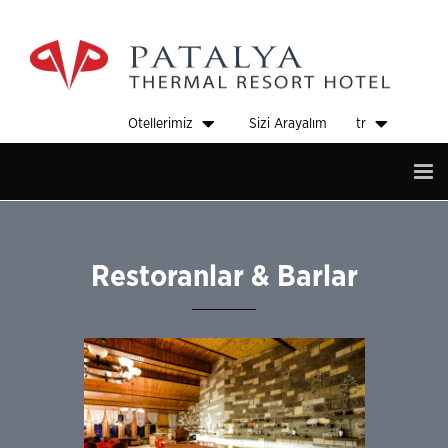
Otellerimiz
Sizi Arayalım
tr
Tog
nav
Restoranlar & Barlar