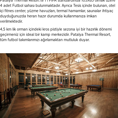
Patalya Thermal Resort'te 1 i FIFA standardında 105X65 olmak üzere
4 adet Futbol sahası bulunmaktadır. Ayrıca Tesis içinde bulunan, otel
içi fitnes center, yüzme havuzları, termal hamamlar, saunalar ihtiyaç
duyduğunuzda heran hazır durumda kullanmanıza imkan
verilmektedir.
4,5 km lik orman içindeki kros pistiyle sezona iyi bir hazırlık dönemi
geçirmeniz için ideal bir kamp merkezidir. Patalya Thermal Resort,
tüm futbol takımlarımızı ağırlamaktan mutluluk duyar.