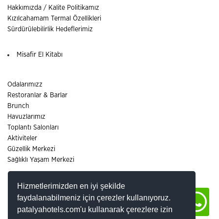
Hakkımızda / Kalite Politikamız
Kızılcahamam Termal Özellikleri
Sürdürülebilirlik Hedeflerimiz
Misafir El Kitabı
Odalarımızz
Restoranlar & Barlar
Brunch
Havuzlarımız
Toplantı Salonları
Aktiviteler
Güzellik Merkezi
Sağlıklı Yaşam Merkezi
Hizmetlerimizden en iyi şekilde
İnsan Kaynakları - Görüş Öneri
faydalanabilmeniz için çerezler kullanıyoruz.
İletişim / Yol Tarifi
Kişisel Verilerin Korunması (KVK)
patalyahotels.com'u kullanarak çerezlere izin